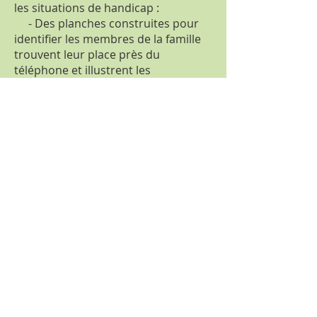
les situations de handicap :
- Des planches construites pour
identifier les membres de la famille
trouvent leur place près du
téléphone et illustrent les
correspondants.
- Des planches construites pour
illustrer les soignants et les aidants.
- Pour illustrer des moments
importants de la vie de l'institution
d'accueil.
Le support pourra comporter des
planches adaptées à la structure
d'accueil. Il pourra être pertinent de
proposer un outil adapté aux
besoins spécifiques d'une personne
et souple dans leurs possibilités