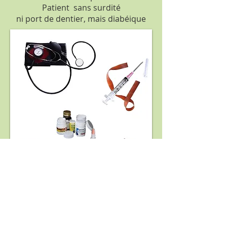
Patient sans surdité
ni port de dentier, mais diabéique