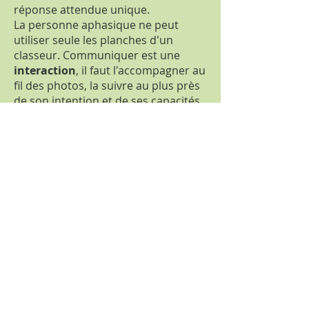
réponse attendue unique.
La personne aphasique ne peut
utiliser seule les planches d'un
classeur. Communiquer est une
interaction
, il faut l'accompagner au
fil des photos, la suivre au plus près
de son intention et de ses capacités
d'analyse de la situation, de nos
indices non verbaux, de notre
mimique et de notre intonation,
observer la direction de son regard,
sa gestualité, repérer les
manifestations subtiles du doute.
Ceci afin d'assurer une transmission
conjointe et fidèle des informations
à échanger.
L'interlocuteur doit être « averti »
:
avoir
conscience des incapacités réelles
liées à l'aphasie permet d'être
compétent pour y pallier.