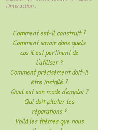
l'interaction
.
Comment est-il construit ?
Comment savoir dans quels
cas il est pertinent de
l'utiliser ?
Comment précisément doit-il
être installé ?
Quel est son mode d'emploi ?
Qui doit piloter les
réparations ?
Voilà les thèmes que nous
allons aborder.